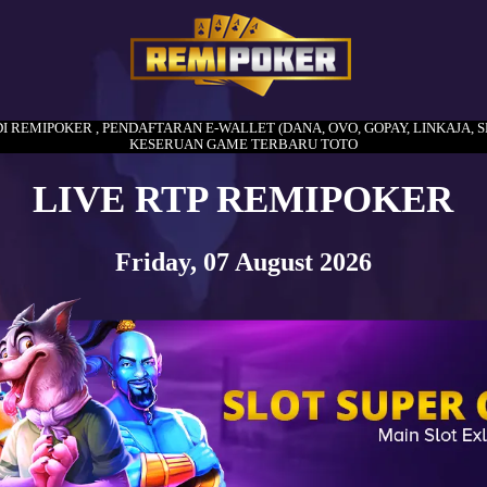
DI REMIPOKER , PENDAFTARAN E-WALLET (DANA, OVO, GOPAY, LINKAJA, S
KESERUAN GAME TERBARU TOTO
LIVE RTP REMIPOKER
Friday, 07 August 2026