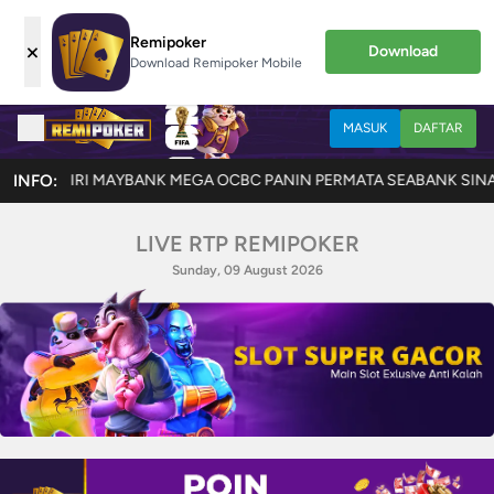
Remipoker
×
Download
Download Remipoker Mobile
MASUK
DAFTAR
JENIUS MANDIRI MAYBANK MEGA OCBC PANIN PERMATA SEABANK SINAR
INFO:
LIVE RTP REMIPOKER
Sunday, 09 August 2026