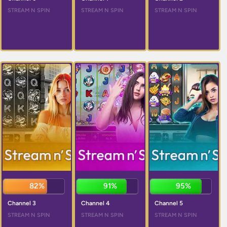
STREAM N SPIN
STREAM N SPIN
STREAM N SPIN
82%
91%
95%
Channel 3
Channel 4
Channel 5
STREAM N SPIN
STREAM N SPIN
STREAM N SPIN